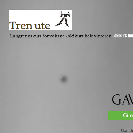
Langrennskurs for voksne - skikurs hele vinteren
- skikurs he
GA
Gi e
Skal d