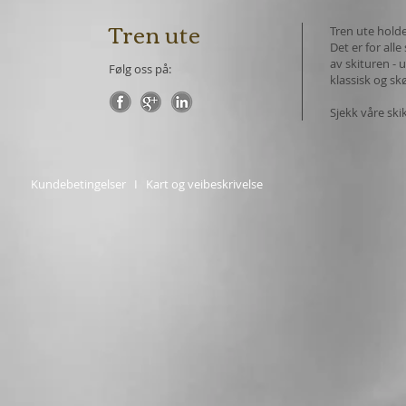
Tren ute
Tren ute holde
Det er for all
av skituren - u
Følg oss på:
klassisk og sk
Sjekk våre ski
Kundebetingelser
I
Kart og veibeskrivelse