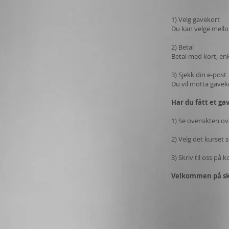
1) Velg gavekort
Du kan velge mello
2) Betal
Betal med kort, enk
3) Sjekk din e-post
Du vil motta gave
Har du fått et ga
1)
Se oversikten ov
2) Velg det kurset
3) Skriv til oss på
k
Velkommen på ski