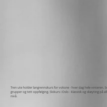
Tren ute holder langrennskurs for voksne - hver dag hele vinteren. 
grupper og tett oppfølging. Skikurs i Oslo - klassisk og skøyting på al
nivå.