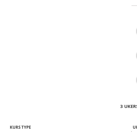
10
PR
11
Kla
Sk
12
Kla
Sk
3 UKER
KURS TYPE
UK