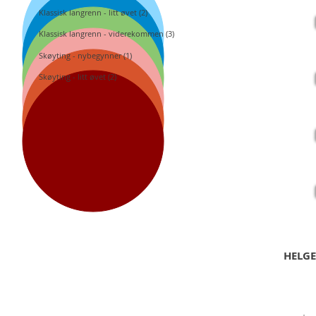
PR
Klassisk langrenn - litt øvet (2)
Klassisk langrenn - viderekommen (3)
17
Skøyting - nybegynner (1)
Kla
Ski
Skøyting - litt øvet (2)
19
Skø
Ski
20
Kla
Ski
HELGE