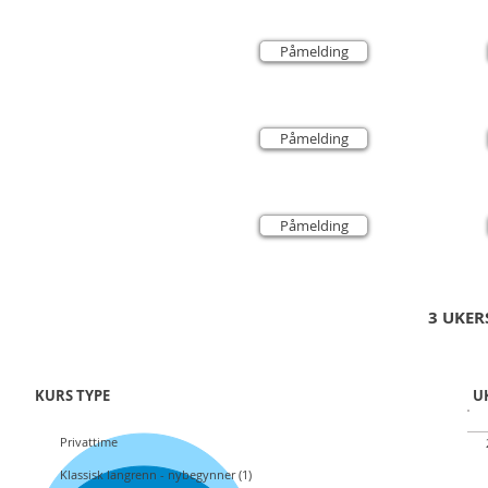
10.00 - 11.00
10
PRIVATTIME
PR
Påmelding
11.00 - 12.30
11
Klassisk langrenn - 2
Kla
Skikurs på Sognsvann
Sk
Påmelding
12.30 - 14.00
12
Klassisk langrenn - 1
Kla
Skikurs på Sognsvann
Sk
Påmelding
3 UKER
KURS TYPE
UK
Privattime
16
Klassisk langrenn - nybegynner (1)