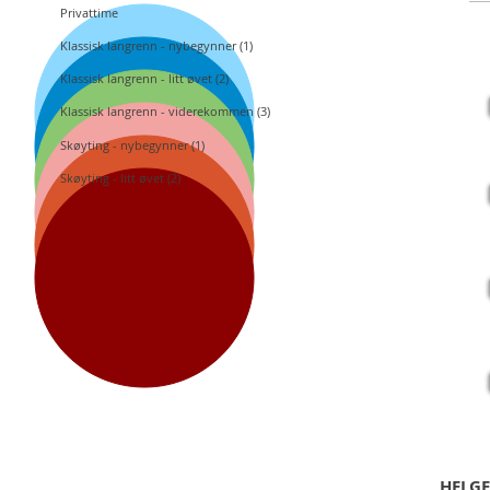
Privattime
Klassisk langrenn - nybegynner (1)
16
PR
Klassisk langrenn - litt øvet (2)
Klassisk langrenn - viderekommen (3)
17
Skøyting - nybegynner (1)
Kla
Ski
Skøyting - litt øvet (2)
19
Skø
Ski
20
Kla
Ski
HELGE