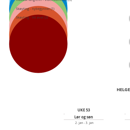
17
Skøyting - nybegynner (1)
Kla
Ski
Skøyting - litt øvet (2)
19
Skø
Ski
20
Kla
Ski
HELGE
UKE 53
Lør og søn
2. jan - 3. jan