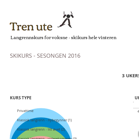
Langrennskurs for voksne - skikurs hele vinteren
- skikurs he
SKIKURS - SESONGEN 2016
3 UKER
KURS TYPE
UK
Privattime
4
16
Klassisk langrenn - nybegynner (1)
PR
Klassisk langrenn - litt øvet (2)
Klassisk langrenn - viderekommen (3)