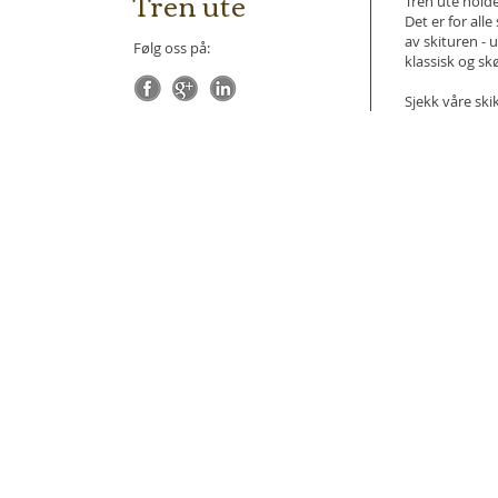
Tren ute
Tren ute holde
Det er for all
av skituren - u
Følg oss på:
klassisk og sk
Sjekk våre ski
Kundebetingelser
I
Kart og veibeskrivelse