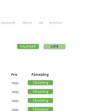
GAVEKORT
PRISER
OM
KONTAKT
Oslo
KALENDER
LISTE
å
Pris
Påmelding
Påmelding
1600,-
Påmelding
1600,-
Påmelding
1600,-
Påmelding
1600,-