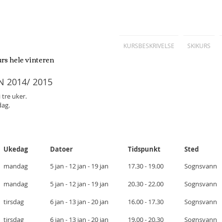
KURSBESKRIVELSE
SKIKURS
rs hele vinteren
- skikurs hele vinteren
- teknikkurs i skøyting og klassisk i 
 2014/ 2015
Tren ute holder langrennskurs for voksne - hver
 tre uker.
dag hele vinteren. Små grupper og tett
dag.
oppfølging. Skikurs i Oslo - klassisk og skøyting p
alle nivå.
Ukedag
Datoer
Tidspunkt
Sted
mandag
5 jan - 12 jan - 19 jan
17.30 - 19.00
Sognsvann
mandag
5 jan - 12 jan - 19 jan
20.30 - 22.00
Sognsvann
tirsdag
6 jan - 13 jan - 20 jan
16.00 - 17.30
Sognsvann
tirsdag
6 jan - 13 jan - 20 jan
19.00 - 20.30
Sognsvann